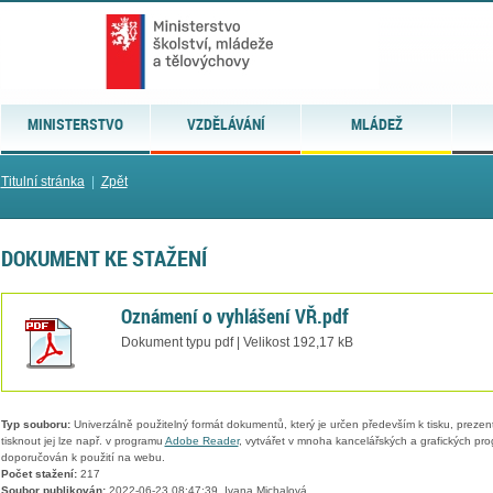
MINISTERSTVO
VZDĚLÁVÁNÍ
MLÁDEŽ
Titulní stránka
|
Zpět
DOKUMENT KE STAŽENÍ
Oznámení o vyhlášení VŘ.pdf
Dokument typu pdf | Velikost 192,17 kB
Typ souboru:
Univerzálně použitelný formát dokumentů, který je určen především k tisku, prezen
tisknout jej lze např. v programu
Adobe Reader
, vytvářet v mnoha kancelářských a grafických pr
doporučován k použití na webu.
Počet stažení:
217
Soubor publikován:
2022-06-23 08:47:39, Ivana Michalová