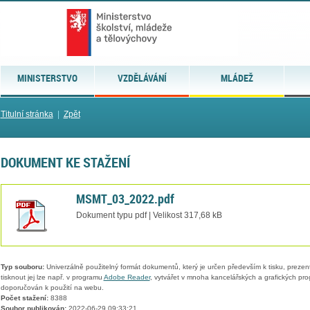
MINISTERSTVO
VZDĚLÁVÁNÍ
MLÁDEŽ
Titulní stránka
|
Zpět
DOKUMENT KE STAŽENÍ
MSMT_03_2022.pdf
Dokument typu pdf | Velikost 317,68 kB
Typ souboru:
Univerzálně použitelný formát dokumentů, který je určen především k tisku, prezen
tisknout jej lze např. v programu
Adobe Reader
, vytvářet v mnoha kancelářských a grafických pr
doporučován k použití na webu.
Počet stažení:
8388
Soubor publikován:
2022-06-29 09:33:21