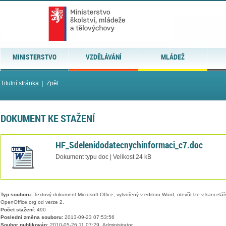
MINISTERSTVO
VZDĚLÁVÁNÍ
MLÁDEŽ
Titulní stránka
|
Zpět
DOKUMENT KE STAŽENÍ
HF_Sdelenidodatecnychinformaci_c7.doc
Dokument typu doc | Velikost 24 kB
Typ souboru:
Textový dokument Microsoft Office, vytvořený v editoru Word, otevřít lze v kancelářs
OpenOffice.org od verze 2.
Počet stažení:
490
Poslední změna souboru:
2013-09-23 07:53:56
Soubor publikován:
2010-05-26 11:07:29, Administrator