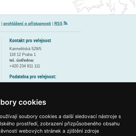
|
prohlášení o přístupnosti
|
RSS
Kontakt pro veřejnost
Karmelitská 529/5
118 12 Praha 1
tel. ústředna:
+420 234 811 111
Podatelna pro veřejnost:
pondělí a středa - 7:30-17:00
úterý a čtvrtek - 7:30-15:30
pátek - 7:30-14:00
bory cookies
8:30 - 9:30 - bezpečnostní přestávka
(více informací
ZDE
)
užívají soubory cookies a další sledovací nástroje s
elského prostředí, zobrazení přizpůsobeného obsahu
Elektronická podatelna:
těvnosti webových stránek a zjištění zdroje
posta@msmt
gov
cz