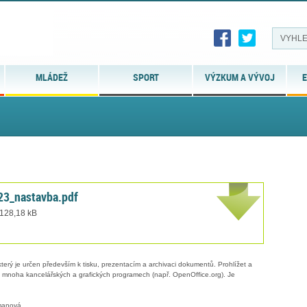
MLÁDEŽ
SPORT
VÝZKUM A VÝVOJ
E
23_nastavba.pdf
 128,18 kB
erý je určen především k tisku, prezentacím a archivaci dokumentů. Prohlížet a
 v mnoha kancelářských a grafických programech (např. OpenOffice.org). Je
manová