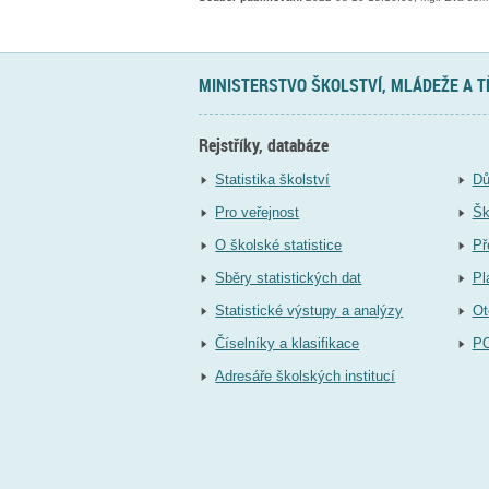
MINISTERSTVO ŠKOLSTVÍ, MLÁDEŽE A 
Rejstříky, databáze
Statistika školství
Dů
Pro veřejnost
Šk
O školské statistice
Př
Sběry statistických dat
Pl
Statistické výstupy a analýzy
Ot
Číselníky a klasifikace
P
Adresáře školských institucí