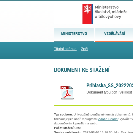
MINISTERSTVO
VZDĚLÁVÁNÍ
Titulní stránka
|
Zpět
DOKUMENT KE STAŽENÍ
Prihlaska_SS_202220
Dokument typu pdf | Velikost
Typ souboru:
Univerzálně použitelný formát dokumentů, kt
tisknout jej lze např. v programu
Adobe Reader
, vytvářet
doporučován k použití na webu.
Počet stažení:
290
Soubor publikován:
2022-08-10 13:16:00, Mgr. Eva Jer