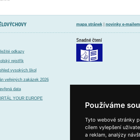
TĚLOVÝCHOVY
mapa stránek
|
novinky e-mailem
Snadné čtení
ležité odkazy
olský rejstřík
ehled vysokých škol
án veřejných zakázek 2026
evřená data
ORTÁL YOUR EUROPE
Používáme sou
Tyto webové stránky po
cílem vylepšení uživat
a reklam, analýzy návš