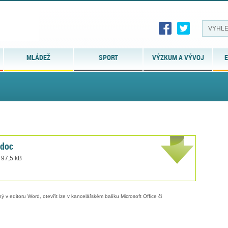
MLÁDEŽ
SPORT
VÝZKUM A VÝVOJ
E
.doc
 97,5 kB
 v editoru Word, otevřít lze v kancelářském balíku Microsoft Office či