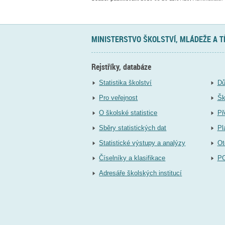
MINISTERSTVO ŠKOLSTVÍ, MLÁDEŽE A 
Rejstříky, databáze
Statistika školství
Dů
Pro veřejnost
Šk
O školské statistice
Př
Sběry statistických dat
Pl
Statistické výstupy a analýzy
Ot
Číselníky a klasifikace
P
Adresáře školských institucí