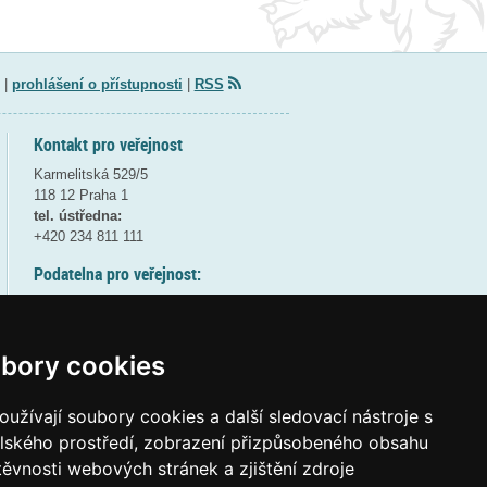
|
prohlášení o přístupnosti
|
RSS
Kontakt pro veřejnost
Karmelitská 529/5
118 12 Praha 1
tel. ústředna:
+420 234 811 111
Podatelna pro veřejnost:
pondělí a středa - 7:30-17:00
úterý a čtvrtek - 7:30-15:30
pátek - 7:30-14:00
bory cookies
8:30 - 9:30 - bezpečnostní přestávka
(více informací
ZDE
)
užívají soubory cookies a další sledovací nástroje s
elského prostředí, zobrazení přizpůsobeného obsahu
Elektronická podatelna:
těvnosti webových stránek a zjištění zdroje
posta@msmt
gov
cz