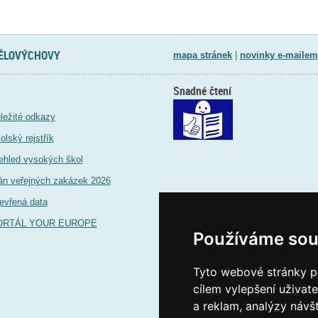
TĚLOVÝCHOVY
mapa stránek
|
novinky e-mailem
Snadné čtení
ležité odkazy
olský rejstřík
ehled vysokých škol
án veřejných zakázek 2026
evřená data
ORTÁL YOUR EUROPE
Používáme sou
Tyto webové stránky po
cílem vylepšení uživat
a reklam, analýzy návš