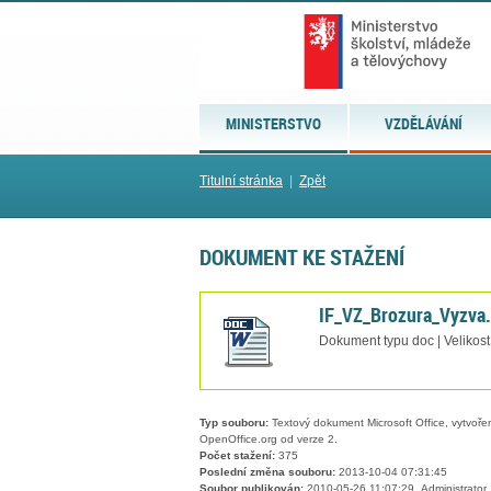
MINISTERSTVO
VZDĚLÁVÁNÍ
Titulní stránka
|
Zpět
DOKUMENT KE STAŽENÍ
IF_VZ_Brozura_Vyzva
Dokument typu doc | Velikost
Typ souboru:
Textový dokument Microsoft Office, vytvořený
OpenOffice.org od verze 2.
Počet stažení:
375
Poslední změna souboru:
2013-10-04 07:31:45
Soubor publikován:
2010-05-26 11:07:29, Administrator