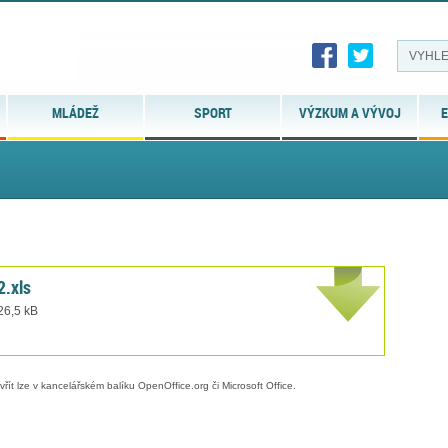
MLÁDEŽ
SPORT
VÝZKUM A VÝVOJ
E
2.xls
 26,5 kB
evřít lze v kancelářském balíku OpenOffice.org či Microsoft Office.