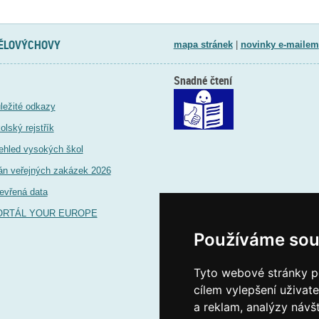
TĚLOVÝCHOVY
mapa stránek
|
novinky e-mailem
Snadné čtení
ležité odkazy
olský rejstřík
ehled vysokých škol
án veřejných zakázek 2026
evřená data
ORTÁL YOUR EUROPE
Používáme sou
Tyto webové stránky po
cílem vylepšení uživat
a reklam, analýzy návš