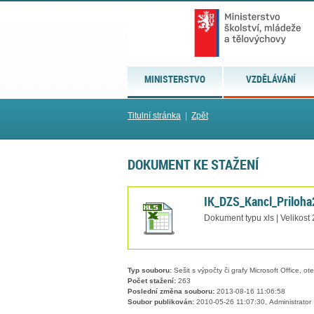
MINISTERSTVO
VZDĚLÁVÁNÍ
Titulní stránka
|
Zpět
DOKUMENT KE STAŽENÍ
IK_DZS_Kancl_Priloha
Dokument typu xls | Velikost
Typ souboru:
Sešit s výpočty či grafy Microsoft Office, ot
Počet stažení:
263
Poslední změna souboru:
2013-08-16 11:06:58
Soubor publikován:
2010-05-26 11:07:30, Administrator