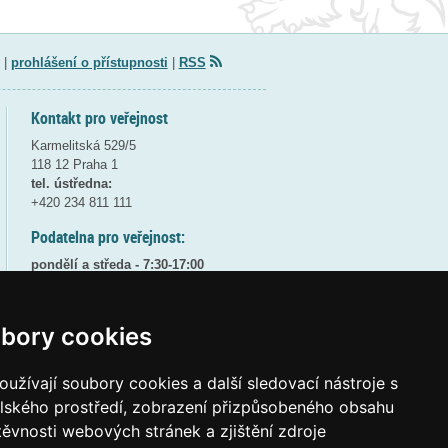
|
prohlášení o přístupnosti
|
RSS
Kontakt pro veřejnost
Karmelitská 529/5
118 12 Praha 1
tel. ústředna:
+420 234 811 111
Podatelna pro veřejnost:
pondělí a středa - 7:30-17:00
úterý a čtvrtek - 7:30-15:30
pátek - 7:30-14:00
bory cookies
8:30 - 9:30 - bezpečnostní přestávka
(více informací
ZDE
)
užívají soubory cookies a další sledovací nástroje s
Elektronická podatelna:
elského prostředí, zobrazení přizpůsobeného obsahu
posta@msmt
gov
cz
těvnosti webových stránek a zjištění zdroje