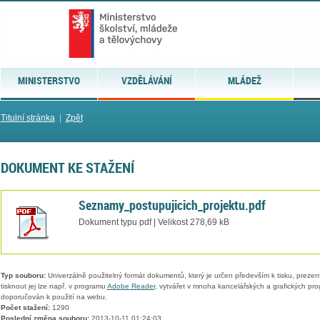
MINISTERSTVO
VZDĚLÁVÁNÍ
MLÁDEŽ
Titulní stránka
|
Zpět
DOKUMENT KE STAŽENÍ
Seznamy_postupujicich_projektu.pdf
Dokument typu pdf | Velikost 278,69 kB
Typ souboru:
Univerzálně použitelný formát dokumentů, který je určen především k tisku, prezen
tisknout jej lze např. v programu
Adobe Reader
, vytvářet v mnoha kancelářských a grafických pr
doporučován k použití na webu.
Počet stažení:
1290
Poslední změna souboru:
2013-10-11 01:24:03