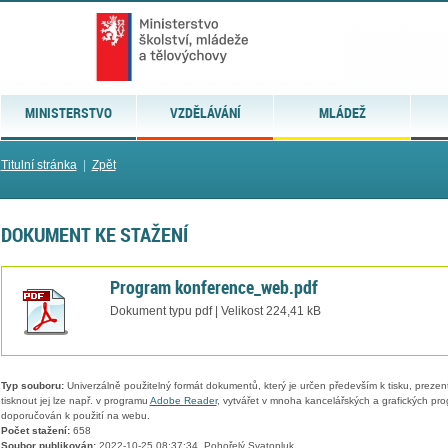
MINISTERSTVO
VZDĚLÁVÁNÍ
MLÁDEŽ
Titulní stránka
|
Zpět
DOKUMENT KE STAŽENÍ
Program konference_web.pdf
Dokument typu pdf | Velikost 224,41 kB
Typ souboru:
Univerzálně použitelný formát dokumentů, který je určen především k tisku, prezen
tisknout jej lze např. v programu
Adobe Reader
, vytvářet v mnoha kancelářských a grafických pr
doporučován k použití na webu.
Počet stažení:
658
Soubor publikován:
2022-10-25 08:37:34, Pohořelý Svatopluk