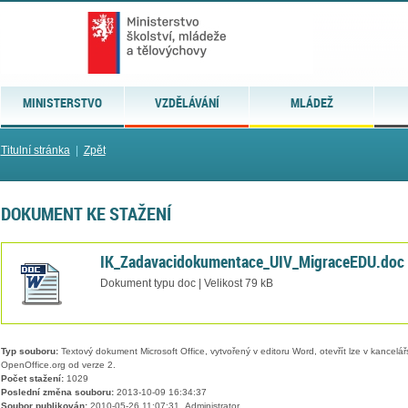
MINISTERSTVO
VZDĚLÁVÁNÍ
MLÁDEŽ
Titulní stránka
|
Zpět
DOKUMENT KE STAŽENÍ
IK_Zadavacidokumentace_UIV_MigraceEDU.doc
Dokument typu doc | Velikost 79 kB
Typ souboru:
Textový dokument Microsoft Office, vytvořený v editoru Word, otevřít lze v kancelářs
OpenOffice.org od verze 2.
Počet stažení:
1029
Poslední změna souboru:
2013-10-09 16:34:37
Soubor publikován:
2010-05-26 11:07:31, Administrator