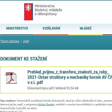
MINISTERSTVO
VZDĚLÁVÁNÍ
MLÁDEŽ
Titulní stránka
|
Zpět
DOKUMENT KE STAŽENÍ
Prehled_prijmu_z_transferu_znalosti_za_roky_
2021-Ústav struktury a mechaniky hornin AV ČR
v.v.i..pdf
Dokument typu pdf | Velikost 55,54 kB
Typ souboru:
Univerzálně použitelný formát dokumentů, který je určen především k tisku, prezen
tisknout jej lze např. v programu
Adobe Reader
, vytvářet v mnoha kancelářských a grafických pr
doporučován k použití na webu.
Počet stažení:
221