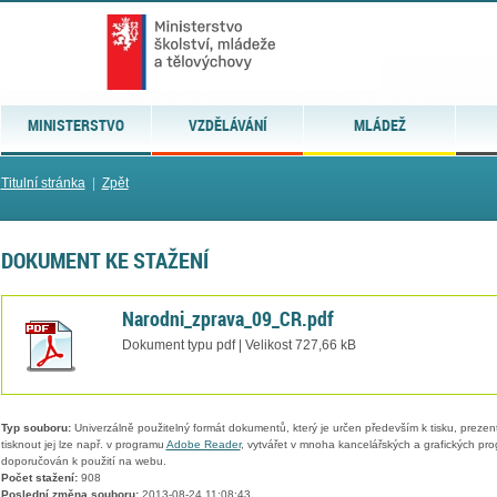
MINISTERSTVO
VZDĚLÁVÁNÍ
MLÁDEŽ
Titulní stránka
|
Zpět
DOKUMENT KE STAŽENÍ
Narodni_zprava_09_CR.pdf
Dokument typu pdf | Velikost 727,66 kB
Typ souboru:
Univerzálně použitelný formát dokumentů, který je určen především k tisku, prezen
tisknout jej lze např. v programu
Adobe Reader
, vytvářet v mnoha kancelářských a grafických pr
doporučován k použití na webu.
Počet stažení:
908
Poslední změna souboru:
2013-08-24 11:08:43