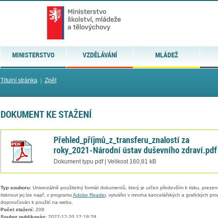
MINISTERSTVO
VZDĚLÁVÁNÍ
MLÁDEŽ
Titulní stránka
|
Zpět
DOKUMENT KE STAŽENÍ
Přehled_příjmů_z_transferu_znalostí za
roky_2021-Národní ústav duševního zdraví.pdf
Dokument typu pdf | Velikost 160,81 kB
Typ souboru:
Univerzálně použitelný formát dokumentů, který je určen především k tisku, prezen
tisknout jej lze např. v programu
Adobe Reader
, vytvářet v mnoha kancelářských a grafických pr
doporučován k použití na webu.
Počet stažení:
209
Soubor publikován:
2022-12-20 12:18:28