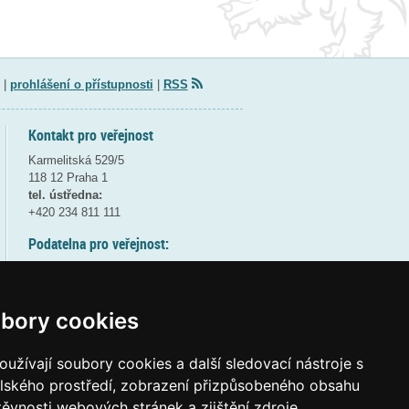
|
prohlášení o přístupnosti
|
RSS
Kontakt pro veřejnost
Karmelitská 529/5
118 12 Praha 1
tel. ústředna:
+420 234 811 111
Podatelna pro veřejnost:
pondělí a středa - 7:30-17:00
úterý a čtvrtek - 7:30-15:30
pátek - 7:30-14:00
bory cookies
8:30 - 9:30 - bezpečnostní přestávka
(více informací
ZDE
)
užívají soubory cookies a další sledovací nástroje s
elského prostředí, zobrazení přizpůsobeného obsahu
Elektronická podatelna:
těvnosti webových stránek a zjištění zdroje
posta@msmt
gov
cz