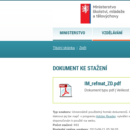
MINISTERSTVO
VZDĚLÁVÁNÍ
Titulní stránka
|
Zpět
DOKUMENT KE STAŽENÍ
IM_refmat_ZD.pdf
Dokument typu pdf | Velikost
Typ souboru:
Univerzálně použitelný formát dokumentů, kt
tisknout jej lze např. v programu
Adobe Reader
, vytvářet
doporučován k použití na webu.
Počet stažení:
693
Poslední změna souboru:
2013-08-21 05:36:05