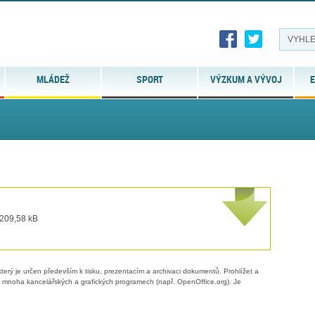
MLÁDEŽ
SPORT
VÝZKUM A VÝVOJ
E
 209,58 kB
erý je určen především k tisku, prezentacím a archivaci dokumentů. Prohlížet a
 v mnoha kancelářských a grafických programech (např. OpenOffice.org). Je