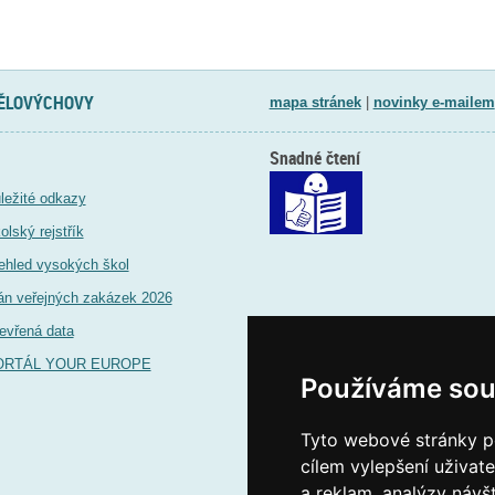
TĚLOVÝCHOVY
mapa stránek
|
novinky e-mailem
Snadné čtení
ležité odkazy
olský rejstřík
ehled vysokých škol
án veřejných zakázek 2026
evřená data
ORTÁL YOUR EUROPE
Používáme sou
Tyto webové stránky po
cílem vylepšení uživat
a reklam, analýzy návš