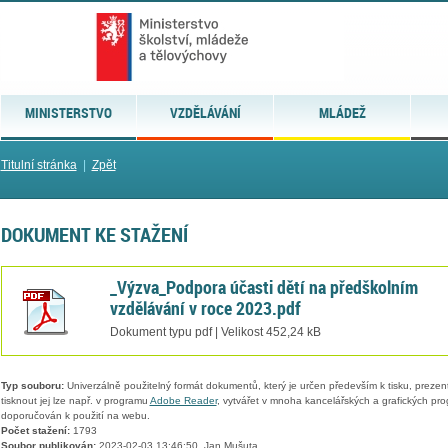
MINISTERSTVO
VZDĚLÁVÁNÍ
MLÁDEŽ
Titulní stránka
|
Zpět
DOKUMENT KE STAŽENÍ
_Výzva_Podpora účasti dětí na předškolním
vzdělávání v roce 2023.pdf
Dokument typu pdf | Velikost 452,24 kB
Typ souboru:
Univerzálně použitelný formát dokumentů, který je určen především k tisku, prezen
tisknout jej lze např. v programu
Adobe Reader
, vytvářet v mnoha kancelářských a grafických pr
doporučován k použití na webu.
Počet stažení:
1793
Soubor publikován:
2023-02-03 13:46:50, Jan Mušuta