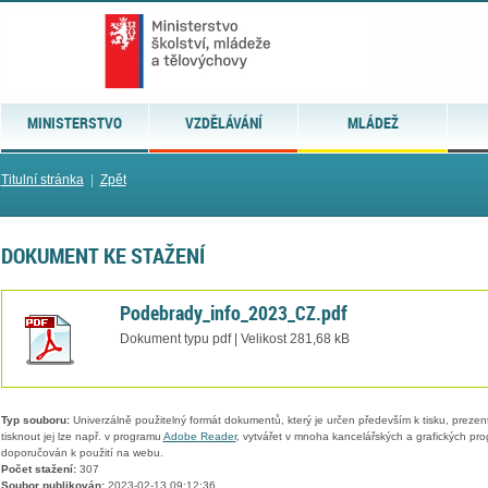
MINISTERSTVO
VZDĚLÁVÁNÍ
MLÁDEŽ
Titulní stránka
|
Zpět
DOKUMENT KE STAŽENÍ
Podebrady_info_2023_CZ.pdf
Dokument typu pdf | Velikost 281,68 kB
Typ souboru:
Univerzálně použitelný formát dokumentů, který je určen především k tisku, prezen
tisknout jej lze např. v programu
Adobe Reader
, vytvářet v mnoha kancelářských a grafických pr
doporučován k použití na webu.
Počet stažení:
307
Soubor publikován:
2023-02-13 09:12:36