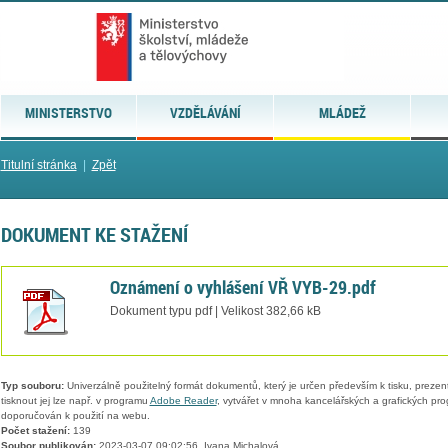
MINISTERSTVO
VZDĚLÁVÁNÍ
MLÁDEŽ
Titulní stránka
|
Zpět
DOKUMENT KE STAŽENÍ
Oznámení o vyhlášení VŘ VYB-29.pdf
Dokument typu pdf | Velikost 382,66 kB
Typ souboru:
Univerzálně použitelný formát dokumentů, který je určen především k tisku, prezen
tisknout jej lze např. v programu
Adobe Reader
, vytvářet v mnoha kancelářských a grafických pr
doporučován k použití na webu.
Počet stažení:
139
Soubor publikován:
2023-03-07 09:02:56, Ivana Michalová