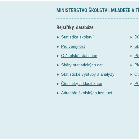
MINISTERSTVO ŠKOLSTVÍ, MLÁDEŽE A 
Rejstříky, databáze
Statistika školství
Dů
Pro veřejnost
Šk
O školské statistice
Př
Sběry statistických dat
Pl
Statistické výstupy a analýzy
Ot
Číselníky a klasifikace
P
Adresáře školských institucí