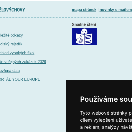
TĚLOVÝCHOVY
mapa stránek
|
novinky e-mailem
Snadné čtení
ležité odkazy
olský rejstřík
ehled vysokých škol
án veřejných zakázek 2026
evřená data
ORTÁL YOUR EUROPE
Používáme sou
Tyto webové stránky po
cílem vylepšení uživat
a reklam, analýzy návš