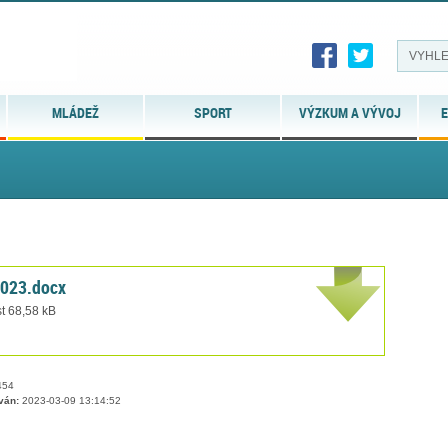
MLÁDEŽ
SPORT
VÝZKUM A VÝVOJ
E
2023.docx
t 68,58 kB
54
ván:
2023-03-09 13:14:52