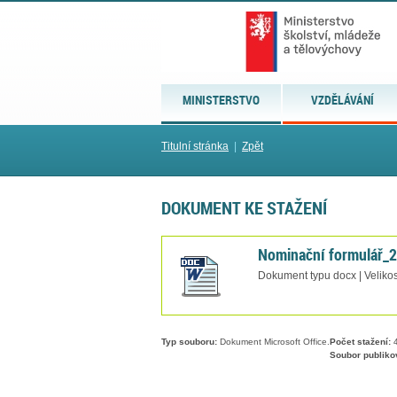
MINISTERSTVO
VZDĚLÁVÁNÍ
Titulní stránka
|
Zpět
DOKUMENT KE STAŽENÍ
Nominační formulář_
Dokument typu docx | Velikos
Typ souboru:
Dokument Microsoft Office.
Počet stažení:
4
Soubor publiko