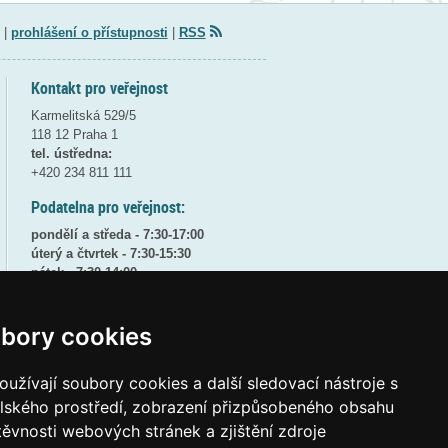
|
prohlášení o přístupnosti
|
RSS
Kontakt pro veřejnost
Karmelitská 529/5
118 12 Praha 1
tel. ústředna:
+420 234 811 111
Podatelna pro veřejnost:
pondělí a středa - 7:30-17:00
úterý a čtvrtek - 7:30-15:30
pátek - 7:30-14:00
8:30 - 9:30 - bezpečnostní přestávka
bory cookies
(více informací
ZDE
)
Elektronická podatelna:
užívají soubory cookies a další sledovací nástroje s
posta@msmt
gov
cz
elského prostředí, zobrazení přizpůsobeného obsahu
ID datové schránky:
vidaawt
těvnosti webových stránek a zjištění zdroje