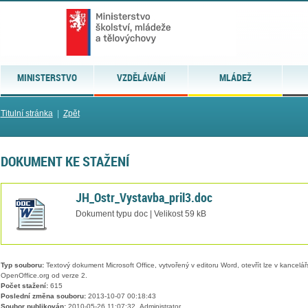
MINISTERSTVO
VZDĚLÁVÁNÍ
MLÁDEŽ
Titulní stránka
|
Zpět
DOKUMENT KE STAŽENÍ
JH_Ostr_Vystavba_pril3.doc
Dokument typu doc | Velikost 59 kB
Typ souboru:
Textový dokument Microsoft Office, vytvořený v editoru Word, otevřít lze v kancelářs
OpenOffice.org od verze 2.
Počet stažení:
615
Poslední změna souboru:
2013-10-07 00:18:43
Soubor publikován:
2010-05-26 11:07:32, Administrator