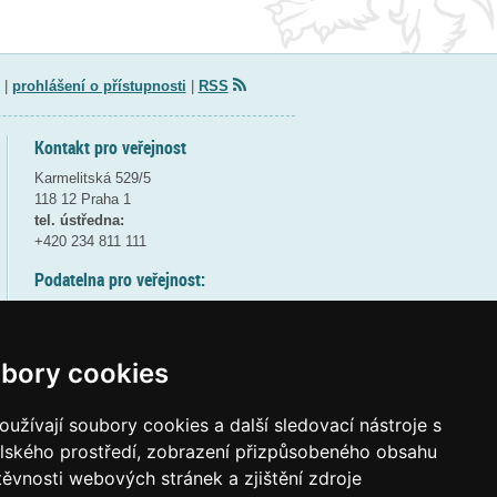
|
prohlášení o přístupnosti
|
RSS
Kontakt pro veřejnost
Karmelitská 529/5
118 12 Praha 1
tel. ústředna:
+420 234 811 111
Podatelna pro veřejnost:
pondělí a středa - 7:30-17:00
úterý a čtvrtek - 7:30-15:30
pátek - 7:30-14:00
bory cookies
8:30 - 9:30 - bezpečnostní přestávka
(více informací
ZDE
)
užívají soubory cookies a další sledovací nástroje s
elského prostředí, zobrazení přizpůsobeného obsahu
Elektronická podatelna:
těvnosti webových stránek a zjištění zdroje
posta@msmt
gov
cz