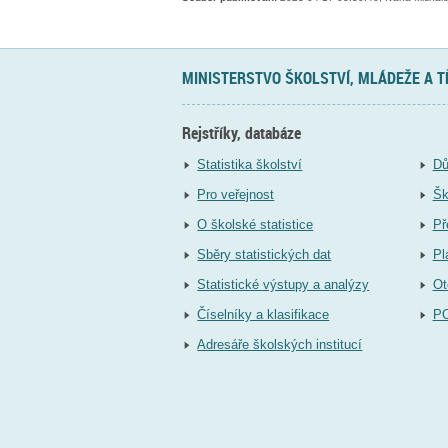
MINISTERSTVO ŠKOLSTVÍ, MLÁDEŽE A 
Rejstříky, databáze
Statistika školství
Dů
Pro veřejnost
Šk
O školské statistice
Př
Sběry statistických dat
Pl
Statistické výstupy a analýzy
Ot
Číselníky a klasifikace
P
Adresáře školských institucí