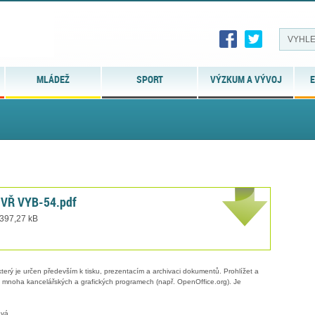
MLÁDEŽ
SPORT
VÝZKUM A VÝVOJ
E
 VŘ VYB-54.pdf
 397,27 kB
erý je určen především k tisku, prezentacím a archivaci dokumentů. Prohlížet a
 v mnoha kancelářských a grafických programech (např. OpenOffice.org). Je
ová