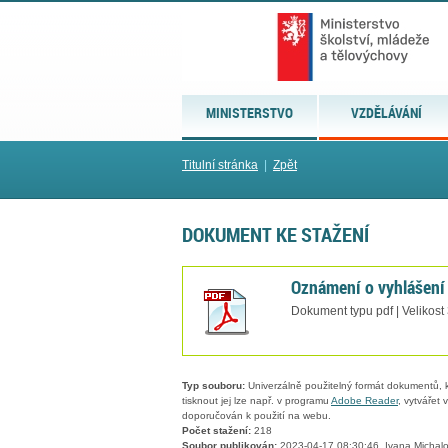
MINISTERSTVO
VZDĚLÁVÁNÍ
Titulní stránka
|
Zpět
DOKUMENT KE STAŽENÍ
Oznámení o vyhlášení
Dokument typu pdf | Velikost
Typ souboru:
Univerzálně použitelný formát dokumentů, kt
tisknout jej lze např. v programu
Adobe Reader
, vytvářet
doporučován k použití na webu.
Počet stažení:
218
Soubor publikován:
2023-04-17 08:30:46, Ivana Michal