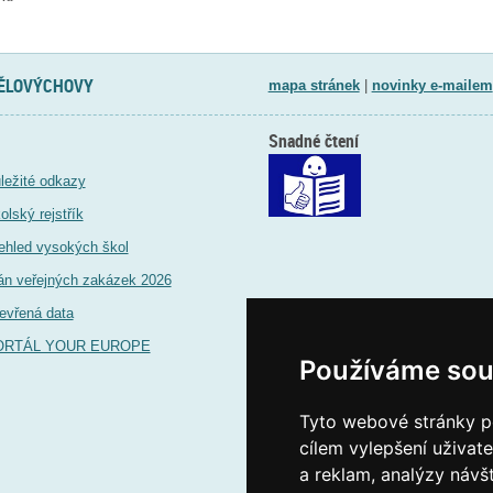
TĚLOVÝCHOVY
mapa stránek
|
novinky e-mailem
Snadné čtení
ležité odkazy
olský rejstřík
ehled vysokých škol
án veřejných zakázek 2026
evřená data
ORTÁL YOUR EUROPE
Používáme sou
Tyto webové stránky po
cílem vylepšení uživat
a reklam, analýzy návš