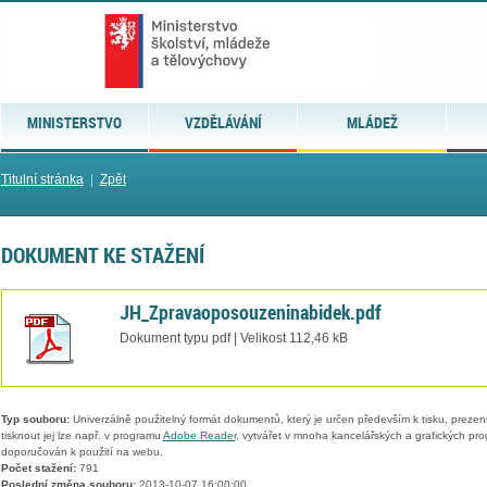
MINISTERSTVO
VZDĚLÁVÁNÍ
MLÁDEŽ
Titulní stránka
|
Zpět
DOKUMENT KE STAŽENÍ
JH_Zpravaoposouzeninabidek.pdf
Dokument typu pdf | Velikost 112,46 kB
Typ souboru:
Univerzálně použitelný formát dokumentů, který je určen především k tisku, prezen
tisknout jej lze např. v programu
Adobe Reader
, vytvářet v mnoha kancelářských a grafických pr
doporučován k použití na webu.
Počet stažení:
791
Poslední změna souboru:
2013-10-07 16:00:00