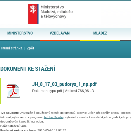
MINISTERSTVO
VZDĚLÁVÁNÍ
MLÁDEŽ
Titulní stránka
|
Zpět
DOKUMENT KE STAŽENÍ
JH_8_17_03_pudorys_1_np.pdf
Dokument typu pdf | Velikost 766,96 kB
Typ souboru:
Univerzálně použitelný formát dokumentů, který je určen především k tisku, prezen
tisknout jej lze např. v programu
Adobe Reader
, vytvářet v mnoha kancelářských a grafických pr
doporučován k použití na webu.
Počet stažení:
404
Poslední změna souboru:
2010-05-26 11:07:32