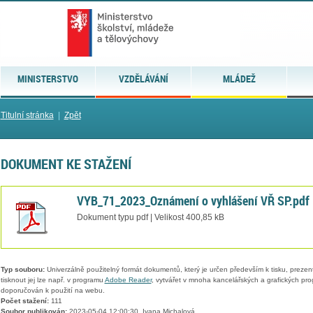
MINISTERSTVO
VZDĚLÁVÁNÍ
MLÁDEŽ
Titulní stránka
|
Zpět
DOKUMENT KE STAŽENÍ
VYB_71_2023_Oznámení o vyhlášení VŘ SP.pdf
Dokument typu pdf | Velikost 400,85 kB
Typ souboru:
Univerzálně použitelný formát dokumentů, který je určen především k tisku, prezen
tisknout jej lze např. v programu
Adobe Reader
, vytvářet v mnoha kancelářských a grafických pr
doporučován k použití na webu.
Počet stažení:
111
Soubor publikován:
2023-05-04 12:00:30, Ivana Michalová