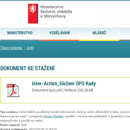
MINISTERSTVO
VZDĚLÁVÁNÍ
MLÁDEŽ
Titulní stránka
|
Zpět
DOKUMENT KE STAŽENÍ
Inter-Action_Složení OPO Rady
Dokument typu pdf | Velikost 108,38 kB
Typ souboru:
Univerzálně použitelný formát dokumentů, který je určen především k tisku, prezen
tisknout jej lze např. v programu
Adobe Reader
, vytvářet v mnoha kancelářských a grafických pr
doporučován k použití na webu.
Počet stažení:
438
Soubor publikován:
2023-05-30 11:45:02