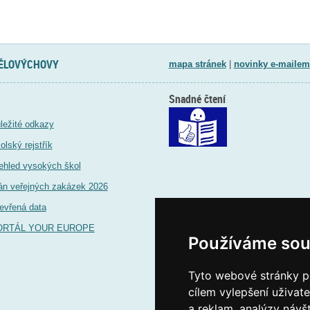
TĚLOVÝCHOVY
mapa stránek
|
novinky e-mailem
Snadné čtení
ležité odkazy
olský rejstřík
ehled vysokých škol
án veřejných zakázek 2026
evřená data
ORTÁL YOUR EUROPE
Používáme sou
Tyto webové stránky po
cílem vylepšení uživat
a reklam, analýzy návš