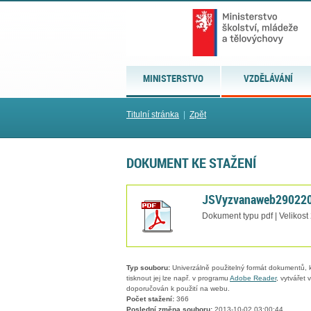
MINISTERSTVO
VZDĚLÁVÁNÍ
Titulní stránka
|
Zpět
DOKUMENT KE STAŽENÍ
JSVyzvanaweb290220
Dokument typu pdf | Velikost
Typ souboru:
Univerzálně použitelný formát dokumentů, kt
tisknout jej lze např. v programu
Adobe Reader
, vytvářet
doporučován k použití na webu.
Počet stažení:
366
Poslední změna souboru:
2013-10-02 03:00:44