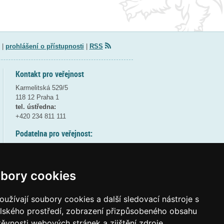
|
prohlášení o přístupnosti
|
RSS
Kontakt pro veřejnost
Karmelitská 529/5
118 12 Praha 1
tel. ústředna:
+420 234 811 111
Podatelna pro veřejnost:
pondělí a středa - 7:30-17:00
úterý a čtvrtek - 7:30-15:30
pátek - 7:30-14:00
bory cookies
8:30 - 9:30 - bezpečnostní přestávka
(více informací
ZDE
)
užívají soubory cookies a další sledovací nástroje s
elského prostředí, zobrazení přizpůsobeného obsahu
Elektronická podatelna:
těvnosti webových stránek a zjištění zdroje
posta@msmt
gov
cz