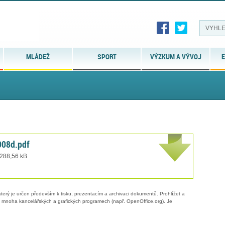
MLÁDEŽ
SPORT
VÝZKUM A VÝVOJ
E
08d.pdf
 288,56 kB
erý je určen především k tisku, prezentacím a archivaci dokumentů. Prohlížet a
 v mnoha kancelářských a grafických programech (např. OpenOffice.org). Je