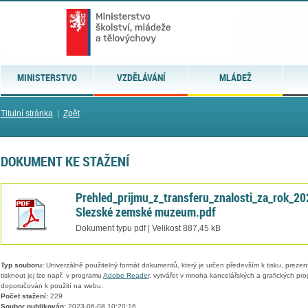
MINISTERSTVO
VZDĚLÁVÁNÍ
MLÁDEŽ
Titulní stránka
|
Zpět
DOKUMENT KE STAŽENÍ
Prehled_prijmu_z_transferu_znalosti_za_rok_20
Slezské zemské muzeum.pdf
Dokument typu pdf | Velikost 887,45 kB
Typ souboru:
Univerzálně použitelný formát dokumentů, který je určen především k tisku, prezen
tisknout jej lze např. v programu
Adobe Reader
, vytvářet v mnoha kancelářských a grafických pr
doporučován k použití na webu.
Počet stažení:
229
Soubor publikován:
2023-06-08 10:20:16