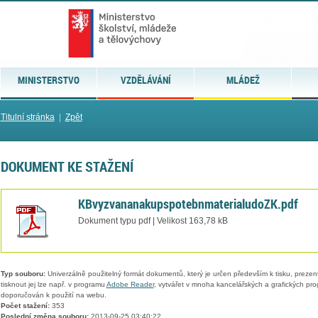
MINISTERSTVO
VZDĚLÁVÁNÍ
MLÁDEŽ
Titulní stránka
|
Zpět
DOKUMENT KE STAŽENÍ
KBvyzvananakupspotebnmaterialudoZK.pdf
Dokument typu pdf | Velikost 163,78 kB
Typ souboru:
Univerzálně použitelný formát dokumentů, který je určen především k tisku, prezen
tisknout jej lze např. v programu
Adobe Reader
, vytvářet v mnoha kancelářských a grafických pr
doporučován k použití na webu.
Počet stažení:
353
Poslední změna souboru:
2013-09-25 03:40:22