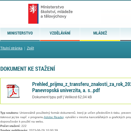
MINISTERSTVO
VZDĚLÁVÁNÍ
MLÁDEŽ
Titulní stránka
|
Zpět
DOKUMENT KE STAŽENÍ
Prehled_prijmu_z_transferu_znalosti_za_rok_20
Panevropská univerzita, a. s..pdf
Dokument typu pdf | Velikost 62,04 kB
Typ souboru:
Univerzálně použitelný formát dokumentů, který je určen především k tisku, prezen
tisknout jej lze např. v programu
Adobe Reader
, vytvářet v mnoha kancelářských a grafických pr
doporučován k použití na webu.
Počet stažení:
222
Soubor publikován:
2023-06-29 10:00:39