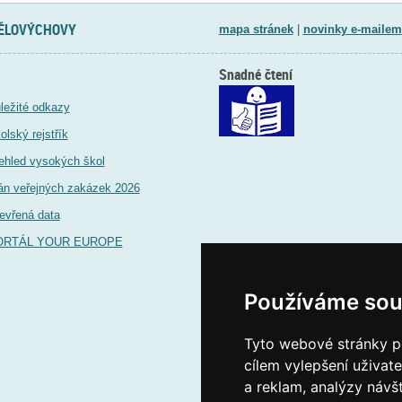
TĚLOVÝCHOVY
mapa stránek
|
novinky e-mailem
Snadné čtení
ležité odkazy
olský rejstřík
ehled vysokých škol
án veřejných zakázek 2026
evřená data
ORTÁL YOUR EUROPE
Používáme sou
Tyto webové stránky po
cílem vylepšení uživat
a reklam, analýzy návš