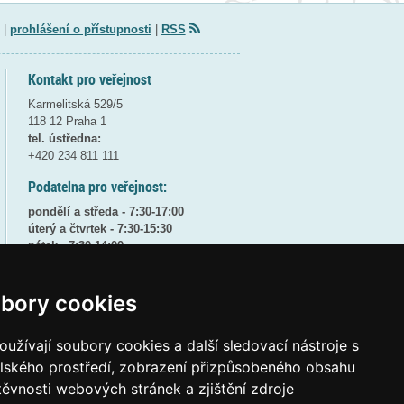
|
prohlášení o přístupnosti
|
RSS
Kontakt pro veřejnost
Karmelitská 529/5
118 12 Praha 1
tel. ústředna:
+420 234 811 111
Podatelna pro veřejnost:
pondělí a středa - 7:30-17:00
úterý a čtvrtek - 7:30-15:30
pátek - 7:30-14:00
8:30 - 9:30 - bezpečnostní přestávka
bory cookies
(více informací
ZDE
)
Elektronická podatelna:
užívají soubory cookies a další sledovací nástroje s
posta@msmt
gov
cz
elského prostředí, zobrazení přizpůsobeného obsahu
ID datové schránky:
vidaawt
těvnosti webových stránek a zjištění zdroje