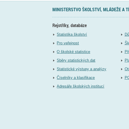
MINISTERSTVO ŠKOLSTVÍ, MLÁDEŽE A 
Rejstříky, databáze
Statistika školství
Dů
Pro veřejnost
Šk
O školské statistice
Př
Sběry statistických dat
Pl
Statistické výstupy a analýzy
Ot
Číselníky a klasifikace
P
Adresáře školských institucí