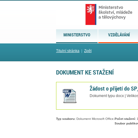
MINISTERSTVO
VZDĚLÁVÁNÍ
Titulní stránka
|
Zpět
DOKUMENT KE STAŽENÍ
Žádost o přijetí do S
Dokument typu docx | Velikos
Typ souboru:
Dokument Microsoft Office.
Počet stažení:
1
Soubor publiko