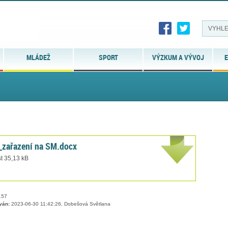
MLÁDEŽ
SPORT
VÝZKUM A VÝVOJ
E
P_zařazení na SM.docx
t 35,13 kB
57
ván:
2023-06-30 11:42:26, Dobešová Světlana