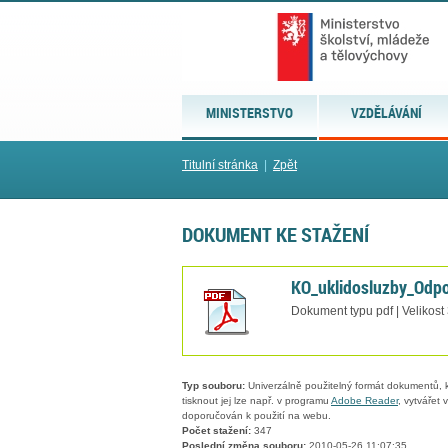
MINISTERSTVO
VZDĚLÁVÁNÍ
Titulní stránka
|
Zpět
DOKUMENT KE STAŽENÍ
KO_uklidosluzby_Odpo
Dokument typu pdf | Velikost
Typ souboru:
Univerzálně použitelný formát dokumentů, kt
tisknout jej lze např. v programu
Adobe Reader
, vytvářet
doporučován k použití na webu.
Počet stažení:
347
Poslední změna souboru:
2010-05-26 11:07:35