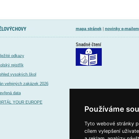
TĚLOVÝCHOVY
mapa stránek
|
novinky e-mailem
Snadné čtení
ležité odkazy
olský rejstřík
ehled vysokých škol
án veřejných zakázek 2026
evřená data
ORTÁL YOUR EUROPE
Používáme sou
Tyto webové stránky po
cílem vylepšení uživat
a reklam, analýzy návš