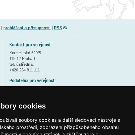
|
prohlášení o přístupnosti
|
RSS
Kontakt pro veřejnost
Karmelitská 529/5
118 12 Praha 1
tel. ústředna:
+420 234 811 111
Podatelna pro veřejnost:
pondělí a středa - 7:30-17:00
úterý a čtvrtek - 7:30-15:30
pátek - 7:30-14:00
bory cookies
8:30 - 9:30 - bezpečnostní přestávka
(více informací
ZDE
)
užívají soubory cookies a další sledovací nástroje s
elského prostředí, zobrazení přizpůsobeného obsahu
Elektronická podatelna:
těvnosti webových stránek a zjištění zdroje
posta@msmt
gov
cz