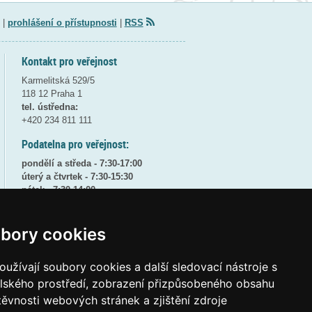
|
prohlášení o přístupnosti
|
RSS
Kontakt pro veřejnost
Karmelitská 529/5
118 12 Praha 1
tel. ústředna:
+420 234 811 111
Podatelna pro veřejnost:
pondělí a středa - 7:30-17:00
úterý a čtvrtek - 7:30-15:30
pátek - 7:30-14:00
8:30 - 9:30 - bezpečnostní přestávka
bory cookies
(více informací
ZDE
)
Elektronická podatelna:
užívají soubory cookies a další sledovací nástroje s
posta@msmt
gov
cz
elského prostředí, zobrazení přizpůsobeného obsahu
ID datové schránky:
vidaawt
těvnosti webových stránek a zjištění zdroje