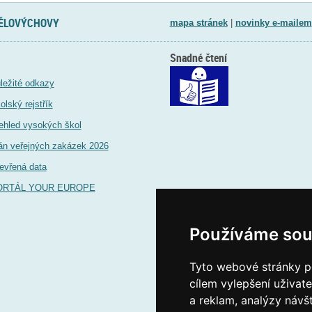
TĚLOVÝCHOVY
mapa stránek
|
novinky e-mailem
Snadné čtení
ležité odkazy
olský rejstřík
ehled vysokých škol
án veřejných zakázek 2026
evřená data
ORTÁL YOUR EUROPE
Používáme sou
Tyto webové stránky po
cílem vylepšení uživat
a reklam, analýzy návš