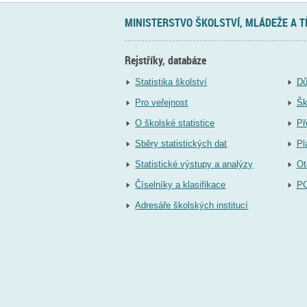
MINISTERSTVO ŠKOLSTVÍ, MLÁDEŽE A 
Rejstříky, databáze
Statistika školství
Dů
Pro veřejnost
Šk
O školské statistice
Př
Sběry statistických dat
Pl
Statistické výstupy a analýzy
Ot
Číselníky a klasifikace
P
Adresáře školských institucí