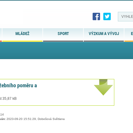
MLÁDEŽ
SPORT
VÝZKUM A VÝVOJ
E
lužebního poměru a
t 35,87 kB
14
ván:
2023-09-20 15:51:29, Dobešová Světlana