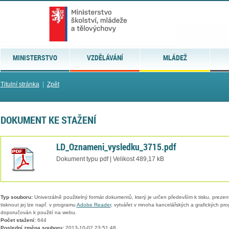
MINISTERSTVO
VZDĚLÁVÁNÍ
MLÁDEŽ
Titulní stránka
|
Zpět
DOKUMENT KE STAŽENÍ
LD_Oznameni_vysledku_3715.pdf
Dokument typu pdf | Velikost 489,17 kB
Typ souboru:
Univerzálně použitelný formát dokumentů, který je určen především k tisku, prezen
tisknout jej lze např. v programu
Adobe Reader
, vytvářet v mnoha kancelářských a grafických pr
doporučován k použití na webu.
Počet stažení:
644
Poslední změna souboru:
2013-10-02 23:51:48