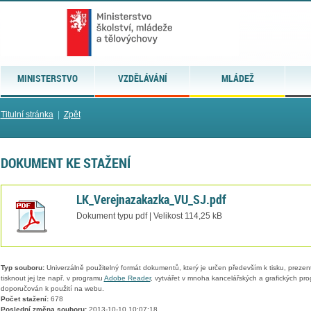
MINISTERSTVO
VZDĚLÁVÁNÍ
MLÁDEŽ
Titulní stránka
|
Zpět
DOKUMENT KE STAŽENÍ
LK_Verejnazakazka_VU_SJ.pdf
Dokument typu pdf | Velikost 114,25 kB
Typ souboru:
Univerzálně použitelný formát dokumentů, který je určen především k tisku, prezen
tisknout jej lze např. v programu
Adobe Reader
, vytvářet v mnoha kancelářských a grafických pr
doporučován k použití na webu.
Počet stažení:
678
Poslední změna souboru:
2013-10-10 10:07:18