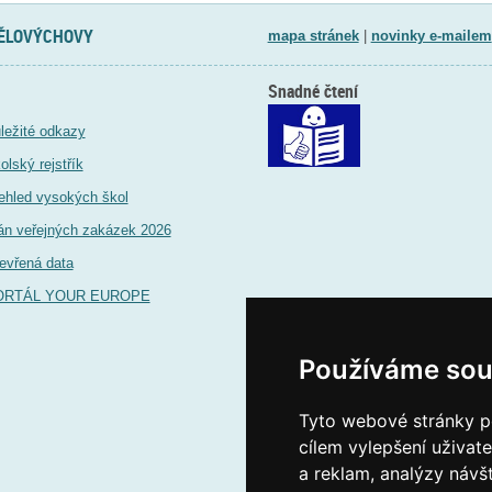
TĚLOVÝCHOVY
mapa stránek
|
novinky e-mailem
Snadné čtení
ležité odkazy
olský rejstřík
ehled vysokých škol
án veřejných zakázek 2026
evřená data
ORTÁL YOUR EUROPE
Používáme sou
Tyto webové stránky po
cílem vylepšení uživat
a reklam, analýzy návš