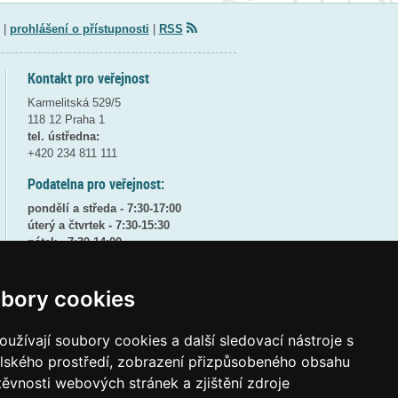
|
prohlášení o přístupnosti
|
RSS
Kontakt pro veřejnost
Karmelitská 529/5
118 12 Praha 1
tel. ústředna:
+420 234 811 111
Podatelna pro veřejnost:
pondělí a středa - 7:30-17:00
úterý a čtvrtek - 7:30-15:30
pátek - 7:30-14:00
8:30 - 9:30 - bezpečnostní přestávka
bory cookies
(více informací
ZDE
)
Elektronická podatelna:
užívají soubory cookies a další sledovací nástroje s
posta@msmt
gov
cz
elského prostředí, zobrazení přizpůsobeného obsahu
ID datové schránky:
vidaawt
těvnosti webových stránek a zjištění zdroje