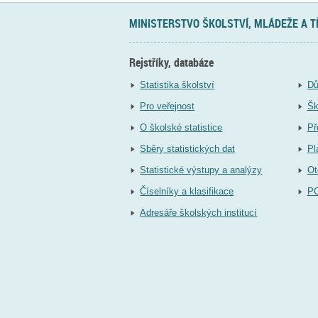
MINISTERSTVO ŠKOLSTVÍ, MLÁDEŽE A 
Rejstříky, databáze
Statistika školství
Dů
Pro veřejnost
Šk
O školské statistice
Př
Sběry statistických dat
Pl
Statistické výstupy a analýzy
Ot
Číselníky a klasifikace
P
Adresáře školských institucí