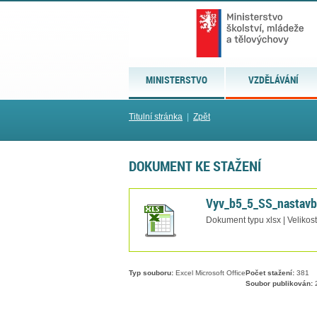
MINISTERSTVO
VZDĚLÁVÁNÍ
Titulní stránka
|
Zpět
DOKUMENT KE STAŽENÍ
Vyv_b5_5_SS_nastavb
Dokument typu xlsx | Velikos
Typ souboru:
Excel Microsoft Office
Počet stažení:
381
Soubor publikován:
2