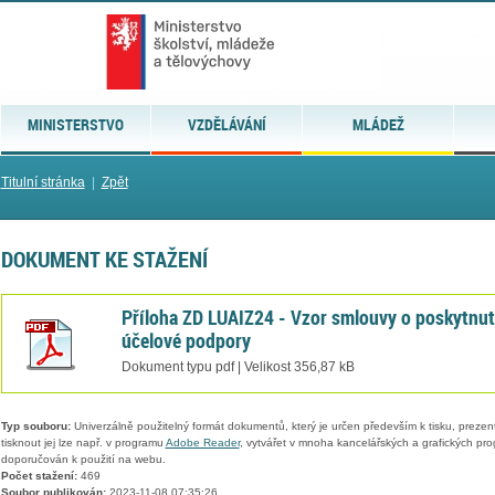
MINISTERSTVO
VZDĚLÁVÁNÍ
MLÁDEŽ
Titulní stránka
|
Zpět
DOKUMENT KE STAŽENÍ
Příloha ZD LUAIZ24 - Vzor smlouvy o poskytnut
účelové podpory
Dokument typu pdf | Velikost 356,87 kB
Typ souboru:
Univerzálně použitelný formát dokumentů, který je určen především k tisku, prezen
tisknout jej lze např. v programu
Adobe Reader
, vytvářet v mnoha kancelářských a grafických pr
doporučován k použití na webu.
Počet stažení:
469
Soubor publikován:
2023-11-08 07:35:26