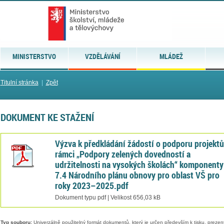
MINISTERSTVO
VZDĚLÁVÁNÍ
MLÁDEŽ
Titulní stránka
|
Zpět
DOKUMENT KE STAŽENÍ
Výzva k předkládání žádostí o podporu projektů
rámci „Podpory zelených dovedností a
udržitelnosti na vysokých školách“ komponenty
7.4 Národního plánu obnovy pro oblast VŠ pro
roky 2023–2025.pdf
Dokument typu pdf | Velikost 656,03 kB
Typ souboru:
Univerzálně použitelný formát dokumentů, který je určen především k tisku, prezen