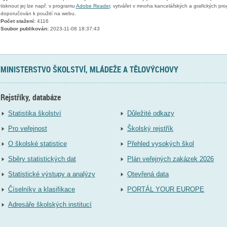
tisknout jej lze např. v programu
Adobe Reader
, vytvářet v mnoha kancelářských a grafických pr
doporučován k použití na webu.
Počet stažení:
4116
Soubor publikován:
2023-11-08 18:37:43
MINISTERSTVO ŠKOLSTVÍ, MLÁDEŽE A TĚLOVÝCHOVY
Rejstříky, databáze
Statistika školství
Důležité odkazy
Pro veřejnost
Školský rejstřík
O školské statistice
Přehled vysokých škol
Sběry statistických dat
Plán veřejných zakázek 2026
Statistické výstupy a analýzy
Otevřená data
Číselníky a klasifikace
PORTÁL YOUR EUROPE
Adresáře školských institucí