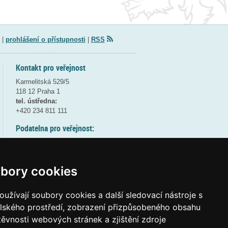
|
prohlášení o přístupnosti
|
RSS
Kontakt pro veřejnost
Karmelitská 529/5
118 12 Praha 1
tel. ústředna:
+420 234 811 111
Podatelna pro veřejnost:
pondělí a středa - 7:30-17:00
úterý a čtvrtek - 7:30-15:30
pátek - 7:30-14:00
bory cookies
8:30 - 9:30 - bezpečnostní přestávka
(více informací
ZDE
)
užívají soubory cookies a další sledovací nástroje s
elského prostředí, zobrazení přizpůsobeného obsahu
Elektronická podatelna:
těvnosti webových stránek a zjištění zdroje
posta@msmt
gov
cz