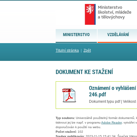
MINISTERSTVO
VZDĚLÁVÁNÍ
Titulní stránka
|
Zpět
DOKUMENT KE STAŽENÍ
Oznámení o vyhlášen
246.pdf
Dokument typu pdf | Velikost
Typ souboru:
Univerzálně použitelný formát dokumentů, kt
tisknout jej lze např. v programu
Adobe Reader
, vytvářet
doporučován k použití na webu.
Počet stažení:
102
Soubor publikován:
2023-11-15 15:41:34, Špaček Viktor