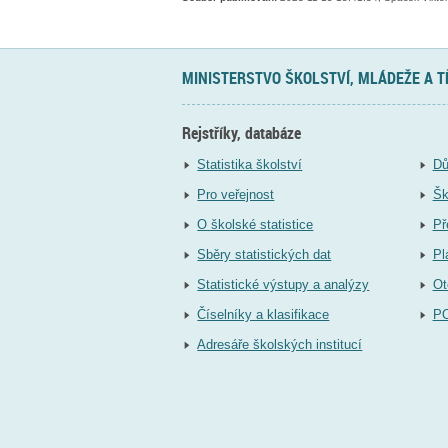
MINISTERSTVO ŠKOLSTVÍ, MLÁDEŽE A 
Rejstříky, databáze
Statistika školství
Dů
Pro veřejnost
Šk
O školské statistice
Př
Sběry statistických dat
Pl
Statistické výstupy a analýzy
Ot
Číselníky a klasifikace
P
Adresáře školských institucí