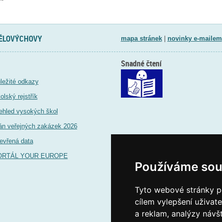
TĚLOVÝCHOVY
mapa stránek
|
novinky e-mailem
Snadné čtení
ležité odkazy
olský rejstřík
ehled vysokých škol
án veřejných zakázek 2026
evřená data
ORTÁL YOUR EUROPE
Používáme sou
Tyto webové stránky po
cílem vylepšení uživat
a reklam, analýzy návš