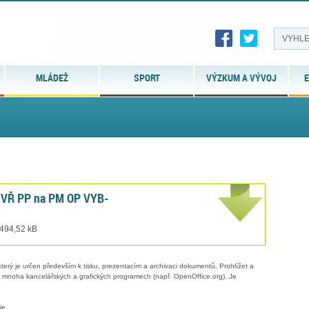
MLÁDEŽ
SPORT
VÝZKUM A VÝVOJ
E
í VŘ PP na PM OP VYB-
 494,52 kB
erý je určen především k tisku, prezentacím a archivaci dokumentů. Prohlížet a
 v mnoha kancelářských a grafických programech (např. OpenOffice.org). Je
ie