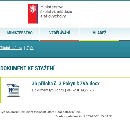
MINISTERSTVO
VZDĚLÁVÁNÍ
MLÁDEŽ
Titulní stránka
|
Zpět
DOKUMENT KE STAŽENÍ
3h příloha č. 3 Pokyn k ZVA.docx
Dokument typu docx | Velikost 39,27 kB
Typ souboru:
Dokument Microsoft Office.
Počet stažení:
208
Soubor publikován:
2023-12-20 15:04:35