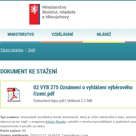
MINISTERSTVO
VZDĚLÁVÁNÍ
MLÁDEŽ
Titulní stránka
|
Zpět
DOKUMENT KE STAŽENÍ
02 VYB 275 Oznámení o vyhlášení výběrového
řízení.pdf
Dokument typu pdf | Velikost 2,1 MB
Typ souboru:
Univerzálně použitelný formát dokumentů, který je určen především k tisku, prezen
tisknout jej lze např. v programu
Adobe Reader
, vytvářet v mnoha kancelářských a grafických pr
doporučován k použití na webu.
Počet stažení:
89
Soubor publikován:
2023-12-21 14:45:03, Capoušková Lucie