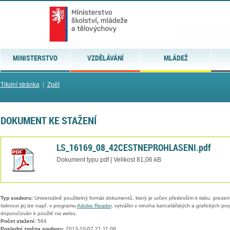
MINISTERSTVO
VZDĚLÁVÁNÍ
MLÁDEŽ
Titulní stránka
|
Zpět
DOKUMENT KE STAŽENÍ
LS_16169_08_42CESTNEPROHLASENI.pdf
Dokument typu pdf | Velikost 81,06 kB
Typ souboru:
Univerzálně použitelný formát dokumentů, který je určen především k tisku, prezen
tisknout jej lze např. v programu
Adobe Reader
, vytvářet v mnoha kancelářských a grafických pr
doporučován k použití na webu.
Počet stažení:
564
Poslední změna souboru:
2013-10-07 21:11:08