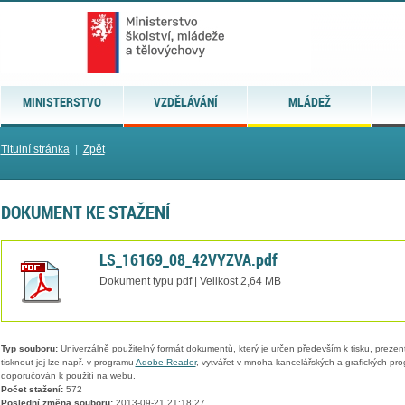
MINISTERSTVO
VZDĚLÁVÁNÍ
MLÁDEŽ
Titulní stránka
|
Zpět
DOKUMENT KE STAŽENÍ
LS_16169_08_42VYZVA.pdf
Dokument typu pdf | Velikost 2,64 MB
Typ souboru:
Univerzálně použitelný formát dokumentů, který je určen především k tisku, prezen
tisknout jej lze např. v programu
Adobe Reader
, vytvářet v mnoha kancelářských a grafických pr
doporučován k použití na webu.
Počet stažení:
572
Poslední změna souboru:
2013-09-21 21:18:27