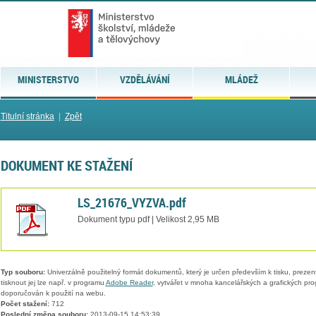
MINISTERSTVO
VZDĚLÁVÁNÍ
MLÁDEŽ
Titulní stránka
|
Zpět
DOKUMENT KE STAŽENÍ
LS_21676_VYZVA.pdf
Dokument typu pdf | Velikost 2,95 MB
Typ souboru:
Univerzálně použitelný formát dokumentů, který je určen především k tisku, prezen
tisknout jej lze např. v programu
Adobe Reader
, vytvářet v mnoha kancelářských a grafických pr
doporučován k použití na webu.
Počet stažení:
712
Poslední změna souboru:
2013-09-15 14:53:39