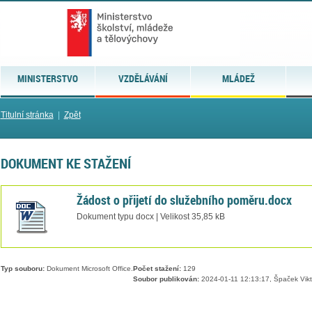
MINISTERSTVO
VZDĚLÁVÁNÍ
MLÁDEŽ
Titulní stránka
|
Zpět
DOKUMENT KE STAŽENÍ
Žádost o přijetí do služebního poměru.docx
Dokument typu docx | Velikost 35,85 kB
Typ souboru:
Dokument Microsoft Office.
Počet stažení:
129
Soubor publikován:
2024-01-11 12:13:17, Špaček Vikt