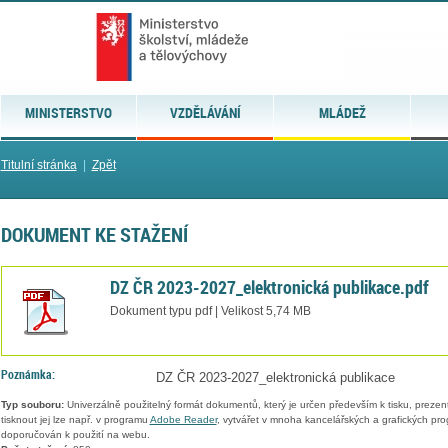
MINISTERSTVO
VZDĚLÁVÁNÍ
MLÁDEŽ
Titulní stránka
|
Zpět
DOKUMENT KE STAŽENÍ
DZ ČR 2023-2027_elektronická publikace.pdf
Dokument typu pdf | Velikost 5,74 MB
Poznámka:
DZ ČR 2023-2027_elektronická publikace
Typ souboru:
Univerzálně použitelný formát dokumentů, který je určen především k tisku, prezen
tisknout jej lze např. v programu
Adobe Reader
, vytvářet v mnoha kancelářských a grafických pr
doporučován k použití na webu.