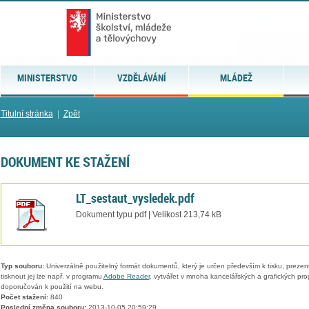
MINISTERSTVO
VZDĚLÁVÁNÍ
MLÁDEŽ
Titulní stránka
|
Zpět
DOKUMENT KE STAŽENÍ
LT_sestaut_vysledek.pdf
Dokument typu pdf | Velikost 213,74 kB
Typ souboru:
Univerzálně použitelný formát dokumentů, který je určen především k tisku, prezen
tisknout jej lze např. v programu
Adobe Reader
, vytvářet v mnoha kancelářských a grafických pr
doporučován k použití na webu.
Počet stažení:
840
Poslední změna souboru:
2013-10-05 20:59:29