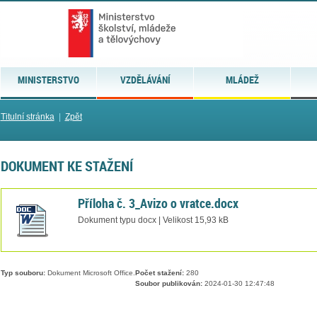
MINISTERSTVO
VZDĚLÁVÁNÍ
MLÁDEŽ
Titulní stránka
|
Zpět
DOKUMENT KE STAŽENÍ
Příloha č. 3_Avizo o vratce.docx
Dokument typu docx | Velikost 15,93 kB
Typ souboru:
Dokument Microsoft Office.
Počet stažení:
280
Soubor publikován:
2024-01-30 12:47:48