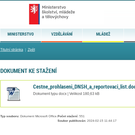
MINISTERSTVO
VZDĚLÁVÁNÍ
MLÁDEŽ
Titulní stránka
|
Zpět
DOKUMENT KE STAŽENÍ
Cestne_prohlaseni_DNSH_a_reportovaci_list.do
Dokument typu docx | Velikost 180,63 kB
Typ souboru:
Dokument Microsoft Office.
Počet stažení:
551
Soubor publikován:
2024-02-15 11:44:17