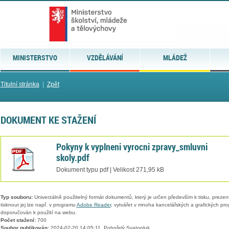
MINISTERSTVO
VZDĚLÁVÁNÍ
MLÁDEŽ
Titulní stránka
|
Zpět
DOKUMENT KE STAŽENÍ
Pokyny k vyplneni vyrocni zpravy_smluvni
skoly.pdf
Dokument typu pdf | Velikost 271,95 kB
Typ souboru:
Univerzálně použitelný formát dokumentů, který je určen především k tisku, prezen
tisknout jej lze např. v programu
Adobe Reader
, vytvářet v mnoha kancelářských a grafických pr
doporučován k použití na webu.
Počet stažení:
700
Soubor publikován:
2024-02-20 14:05:11, Pohořelý Svatopluk