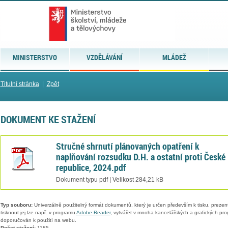
MINISTERSTVO
VZDĚLÁVÁNÍ
MLÁDEŽ
Titulní stránka
|
Zpět
DOKUMENT KE STAŽENÍ
Stručné shrnutí plánovaných opatření k
naplňování rozsudku D.H. a ostatní proti České
republice, 2024.pdf
Dokument typu pdf | Velikost 284,21 kB
Typ souboru:
Univerzálně použitelný formát dokumentů, který je určen především k tisku, prezen
tisknout jej lze např. v programu
Adobe Reader
, vytvářet v mnoha kancelářských a grafických pr
doporučován k použití na webu.
Počet stažení:
1185