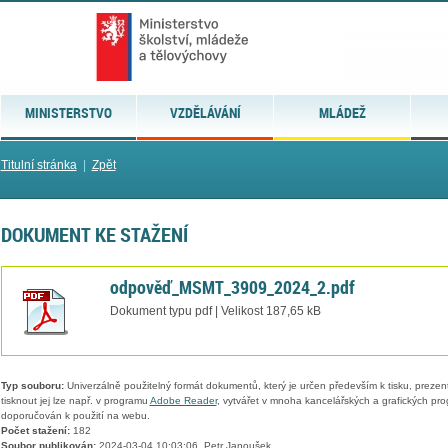
MINISTERSTVO
VZDĚLÁVÁNÍ
MLÁDEŽ
Titulní stránka
|
Zpět
DOKUMENT KE STAŽENÍ
odpověď_MSMT_3909_2024_2.pdf
Dokument typu pdf | Velikost 187,65 kB
Typ souboru:
Univerzálně použitelný formát dokumentů, který je určen především k tisku, prezen
tisknout jej lze např. v programu
Adobe Reader
, vytvářet v mnoha kancelářských a grafických pr
doporučován k použití na webu.
Počet stažení:
182
Soubor publikován:
2024-03-04 10:03:06, Petr Janoušek