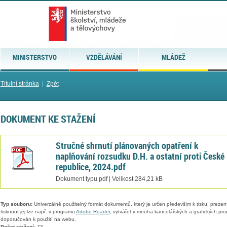
MINISTERSTVO
VZDĚLÁVÁNÍ
MLÁDEŽ
Titulní stránka
|
Zpět
DOKUMENT KE STAŽENÍ
Stručné shrnutí plánovaných opatření k
naplňování rozsudku D.H. a ostatní proti České
republice, 2024.pdf
Dokument typu pdf | Velikost 284,21 kB
Typ souboru:
Univerzálně použitelný formát dokumentů, který je určen především k tisku, prezen
tisknout jej lze např. v programu
Adobe Reader
, vytvářet v mnoha kancelářských a grafických pr
doporučován k použití na webu.
Počet stažení:
73